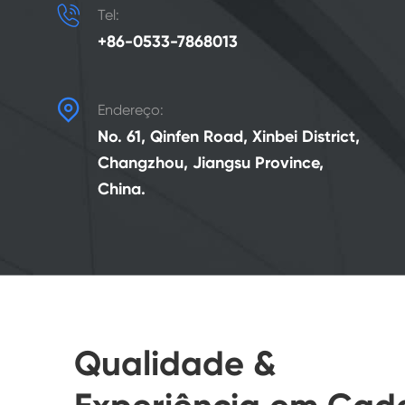

Tel:
+86-0533-7868013

Endereço:
No. 61, Qinfen Road, Xinbei District,
Changzhou, Jiangsu Province,
China.
Qualidade &