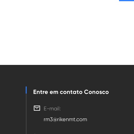
Entre em contato Conosco

E-mail:
rm3@rikenmt.com