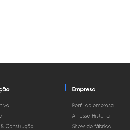
ação
Empresa
tivo
Perfil da empresa
al
A nossa História
o & Construção
Show de fábrica