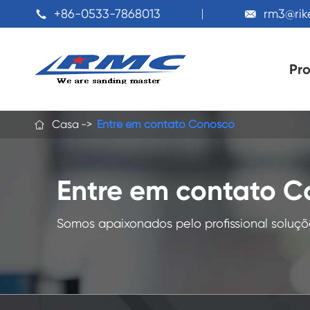
+86-0533-7868013
rm3@ri


Pr
Casa
Entre em contato Conosco

Entre em contato 
Somos apaixonados pelo profissional soluçõe