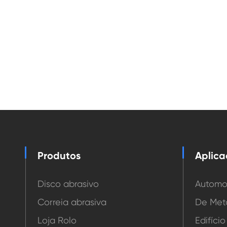
Produtos
Aplic
Disco abrasivo
Automo
Correia abrasiva
De Met
Loja Rolo
Edifíci