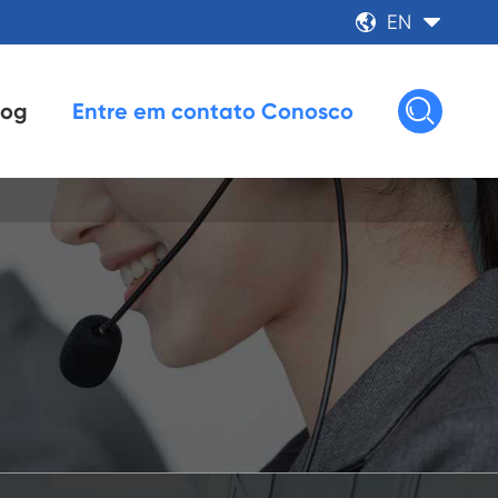
EN



log
Entre em contato Conosco