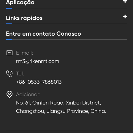
Aplicação
Links rápidos
Entre em contato Conosco

E-mail:
rm3@rikenmt.com

Tel:
+86-0533-7868013

Adicionar:
No. 61, Qinfen Road, Xinbei District,
Changzhou, Jiangsu Province, China.