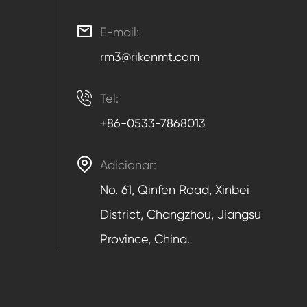

E-mail:
rm3@rikenmt.com

Tel:
+86-0533-7868013

Adicionar:
No. 61, Qinfen Road, Xinbei
District, Changzhou, Jiangsu
Province, China.