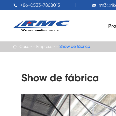
+86-0533-7868013
rm3@ri


Pr
Casa
Empresa
Show de fábrica

Show de fábrica