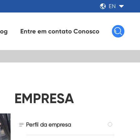
EN



log
Entre em contato Conosco
EMPRESA

Perfil da empresa