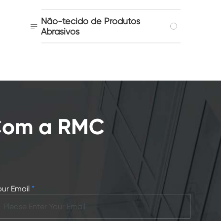
Não-tecido de Produtos

Abrasivos
 Com a RMC
our Email
*