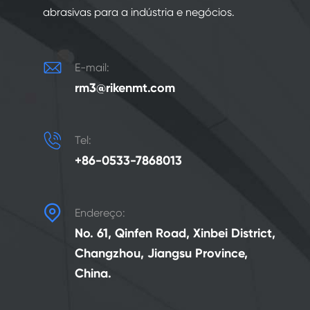
abrasivas para a indústria e negócios.

E-mail:
rm3@rikenmt.com

Tel:
+86-0533-7868013

Endereço:
No. 61, Qinfen Road, Xinbei District,
Changzhou, Jiangsu Province,
China.