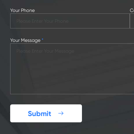
Your Phone
C
Your Message
*
Submit
