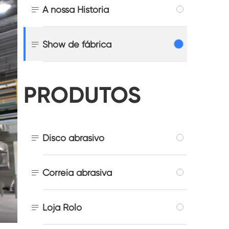

A nossa História

Show de fábrica
PRODUTOS

Disco abrasivo

Correia abrasiva

Loja Rolo