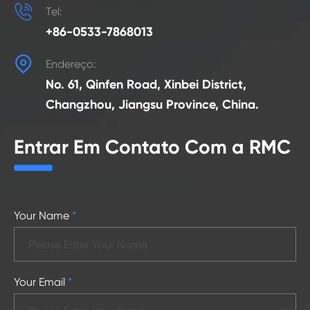

Tel:
+86-0533-7868013

Endereço:
No. 61, Qinfen Road, Xinbei District,
Changzhou, Jiangsu Province, China.
Entrar Em Contato Com a RMC
Your Name
*
Your Email
*