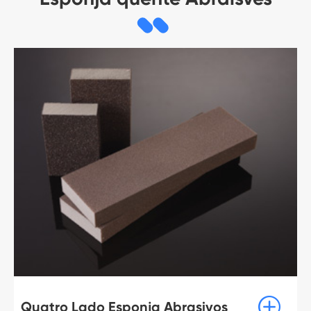

Quatro Lado Esponja Abrasivos