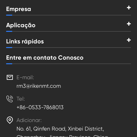
Empresa
Aplicação
Links rápidos
Entre em contato Conosco

E-mail:
rm3@rikenmt.com

Tel:
+86-0533-7868013

Adicionar:
No. 61, Qinfen Road, Xinbei District,