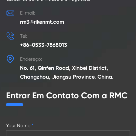

E-mail:
rm3@rikenmt.com

Tel:
+86-0533-7868013

Endereço:
No. 61, Qinfen Road, Xinbei District,
Changzhou, Jiangsu Province, China.
Entrar Em Contato Com a RMC
Your Name
*