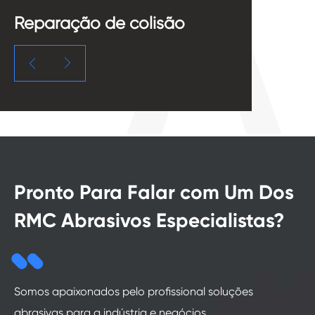
Reparação de colisão
P


Pronto Para Falar com Um Dos
RMC Abrasivos Especialistas?
Somos apaixonados pelo profissional soluções
abrasivas para a indústria e negócios.