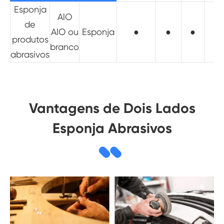
Esponja
AlO
de
AlO ou
Esponja
●
●
●
●
produtos
branco
abrasivos
Vantagens de Dois Lados
Esponja Abrasivos