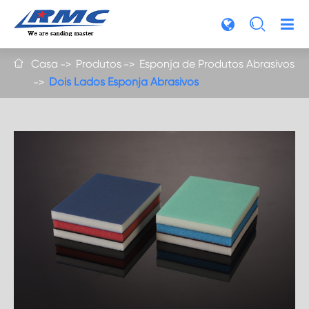

Casa
Produtos
Esponja de Produtos Abrasivos

Dois Lados Esponja Abrasivos