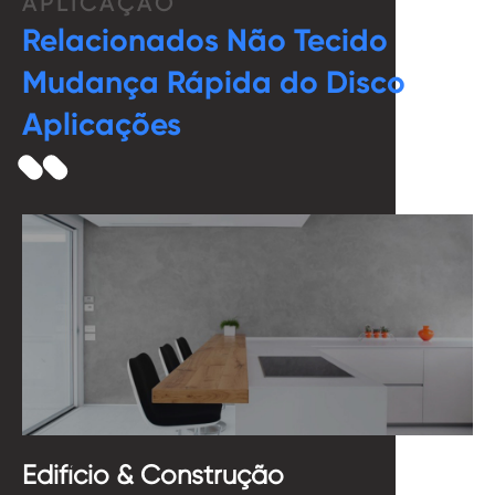
APLICAÇÃO
Relacionados Não Tecido
Mudança Rápida do Disco
Aplicações
Edifício & Construção
D