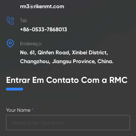
rm3@rikenmt.com

Tel:
+86-0533-7868013

Endereço:
No. 61, Qinfen Road, Xinbei District,
Changzhou, Jiangsu Province, China.
Entrar Em Contato Com a RMC
Your Name
*