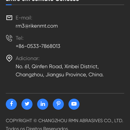

E-mail:
rm3@rikenmt.com

Tel:
+86-0533-7868013

Adicionar:
No. 61, Qinfen Road, Xinbei District,
Changzhou, Jiangsu Province, China.
COPYRIGHT ©
CHANGZHOU RMN ABRASIVES CO., LTD.
Todos os Direitos Reservados.