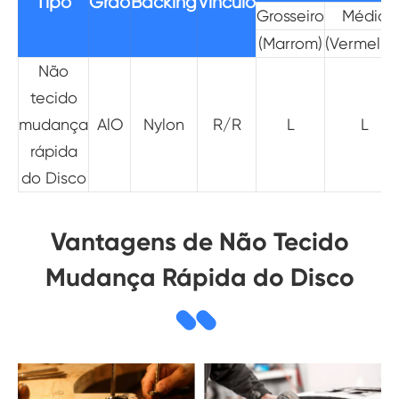
Tipo
Grão
Backing
Vínculo
Grosseiro
Médio
(Marrom)
(Vermelho
Não
tecido
mudança
AlO
Nylon
R/R
L
L
rápida
do Disco
Vantagens de Não Tecido
Mudança Rápida do Disco