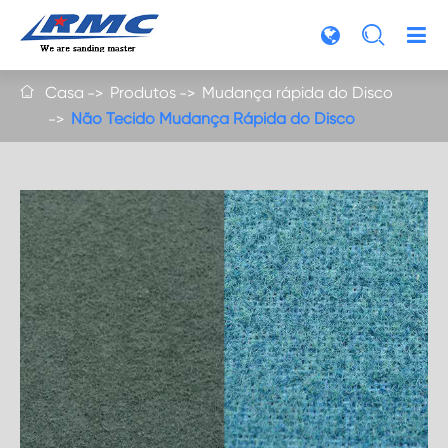

Casa
Produtos
Mudança rápida do Disco

Não Tecido Mudança Rápida do Disco