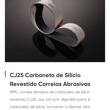
CJ25 Carboneto de Silício
Revestido Correias Abrasivas
RMC correia abrasiva de carboneto de silício
revestido CJ25 usa Jwt poli-algodão pano e
carboneto de silício, tornando-o flexível, alta