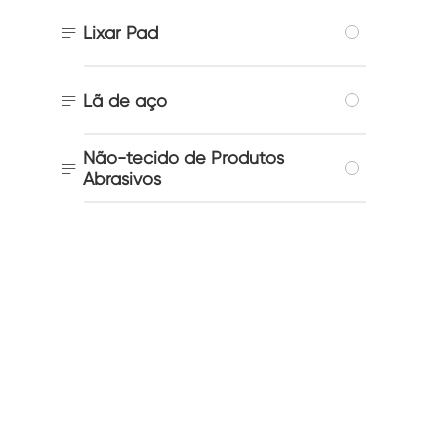

Lixar Pad

Lã de aço
Não-tecido de Produtos

Abrasivos