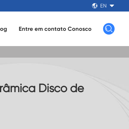
EN



log
Entre em contato Conosco
âmica Disco de