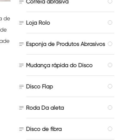

Correia abrasiva
a de

Loja Rolo
 de
dade

Esponja de Produtos Abrasivos

Mudança rápida do Disco

Disco Flap

Roda Da aleta

Disco de fibra