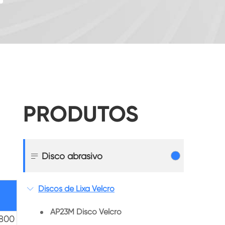
PRODUTOS

Disco abrasivo
Discos de Lixa Velcro

AP23M Disco Velcro
800