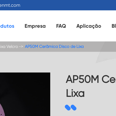
kenmt.com
odutos
Empresa
FAQ
Aplicação
B
ixa Velcro
AP50M Cerâmica Disco de Lixa
AP50M Cer
Lixa