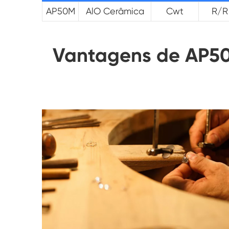
AP50M
AlO Cerâmica
Cwt
R/R
Vantagens de AP50