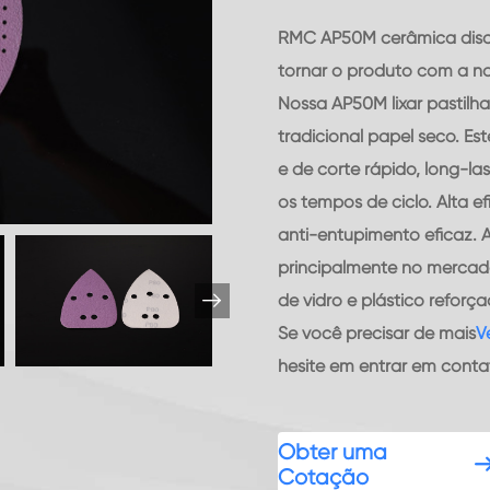
RMC AP50M cerâmica disco 
tornar o produto com a no
Nossa AP50M lixar pastilh
tradicional papel seco. E
e de corte rápido, long-la
os tempos de ciclo. Alta ef
anti-entupimento eficaz. 
principalmente no mercado

de vidro e plástico reforça
Se você precisar de mais
V
hesite em entrar em cont
Obter uma
Cotação