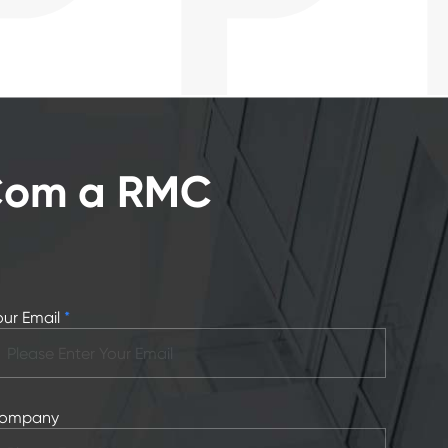
 Com a RMC
our Email
*
ompany