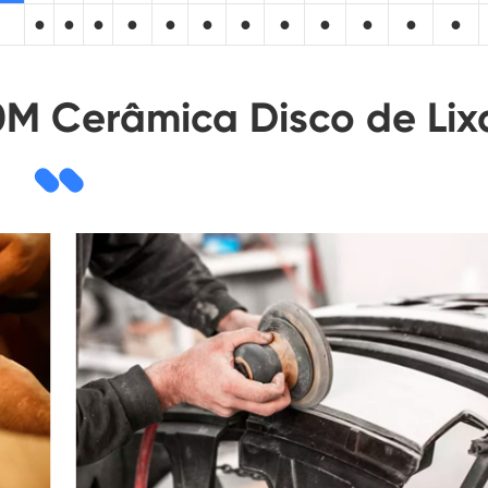
●
●
●
●
●
●
●
●
●
●
●
●
M Cerâmica Disco de Lix