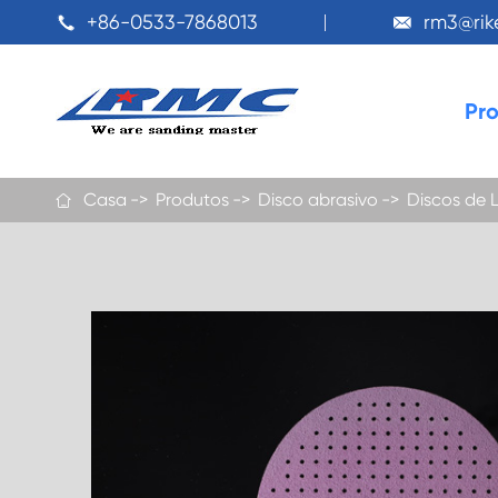
+86-0533-7868013
rm3@ri


Pr
Casa
Produtos
Disco abrasivo
Discos de L
