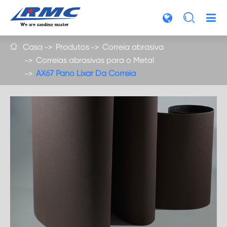

Casa
Produtos
Correia abrasiva

Correias abrasivas para o Metal
AX67 Pano Lixar Da Correia