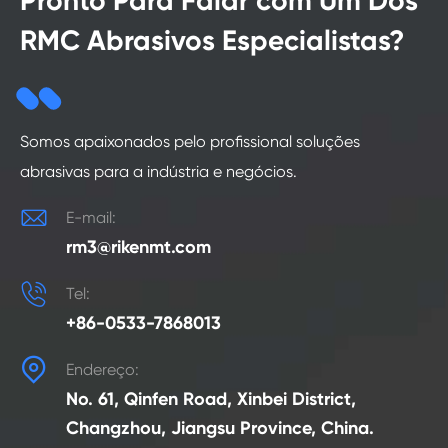
Pronto Para Falar com Um Dos
RMC Abrasivos Especialistas?
Somos apaixonados pelo profissional soluções
abrasivas para a indústria e negócios.

E-mail:
rm3@rikenmt.com

Tel:
+86-0533-7868013

Endereço:
No. 61, Qinfen Road, Xinbei District,
Changzhou, Jiangsu Province, China.