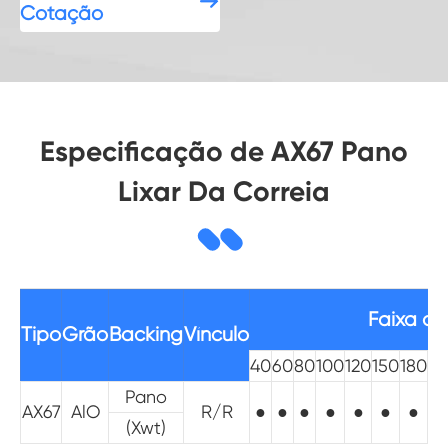

Cotação
Especificação de AX67 Pano
Lixar Da Correia
Faixa de
Tipo
Grão
Backing
Vínculo
40
60
80
100
120
150
180
22
Pano
AX67
AlO
R/R
●
●
●
●
●
●
●
(Xwt)