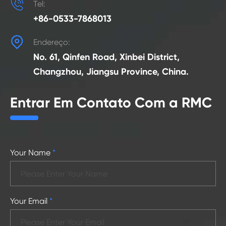

Tel:
+86-0533-7868013

Endereço:
No. 61, Qinfen Road, Xinbei District,
Changzhou, Jiangsu Province, China.
Entrar Em Contato Com a RMC
Your Name
*
Your Email
*