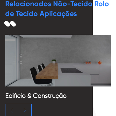
Relacionados Não-Tecido Rolo
de Tecido Aplicações
ifício & Construção
De Me


