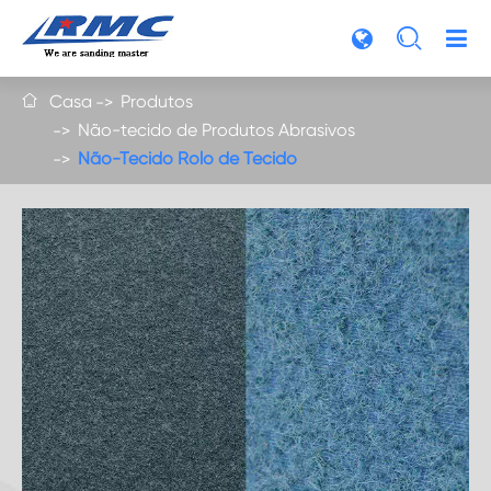

Casa
Produtos

Não-tecido de Produtos Abrasivos
Não-Tecido Rolo de Tecido