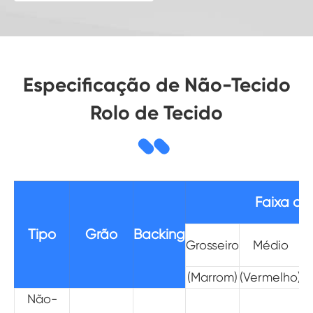
Especificação de Não-Tecido
Rolo de Tecido
Faixa de
Tipo
Grão
Backing
Grosseiro
Médio
M
(Marrom)
(Vermelho)
(
Não-