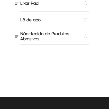

Lixar Pad

Lã de aço
Não-tecido de Produtos

Abrasivos