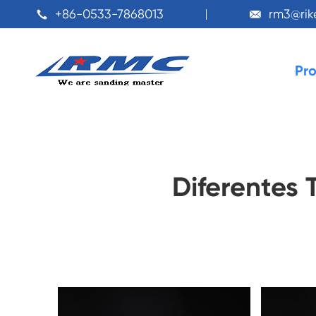
+86-0533-7868013
rm3@ri


Pr
Diferentes 