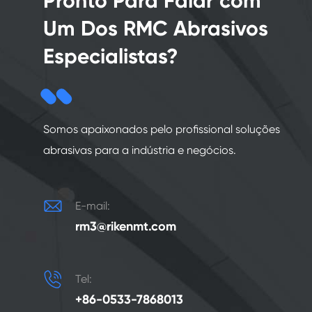
Pronto Para Falar com
Um Dos RMC Abrasivos
Especialistas?
Somos apaixonados pelo profissional soluções
abrasivas para a indústria e negócios.

E-mail:
rm3@rikenmt.com

Tel:
+86-0533-7868013