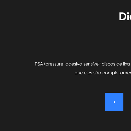
Di
que os
PSA (pressure-adesivo sensível) discos de li
que eles são completamen
