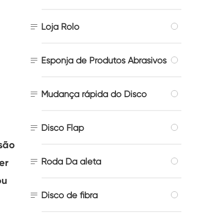

Loja Rolo

Esponja de Produtos Abrasivos

Mudança rápida do Disco

Disco Flap
ssão

Roda Da aleta
er
ou

Disco de fibra