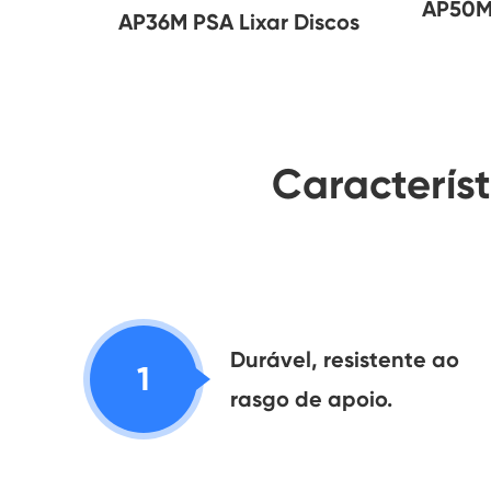
AP50M
AP36M PSA Lixar Discos
Caracterís
Durável, resistente ao
1
rasgo de apoio.