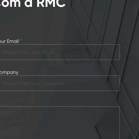
 Com a RMC
our Email
*
ompany