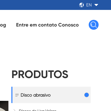
EN



log
Entre em contato Conosco
PRODUTOS

Disco abrasivo
