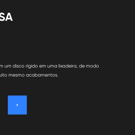
PSA
 em um disco rígido em uma lixadeira, de modo
Estes
 muito mesmo acabamentos.
