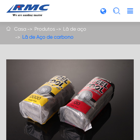

Casa
Produtos
Lã de aço

Lã de Aço de carbono