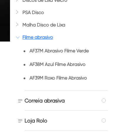
Discos de Lixa Velcro

PSA Disco

Malha Disco de Lixa
Filme abrasivo

AF37M Abrasivo Filme Verde
AF38M Azul Filme Abrasivo
AF39M Roxo Filme Abrasivo

Correia abrasiva

Loja Rolo