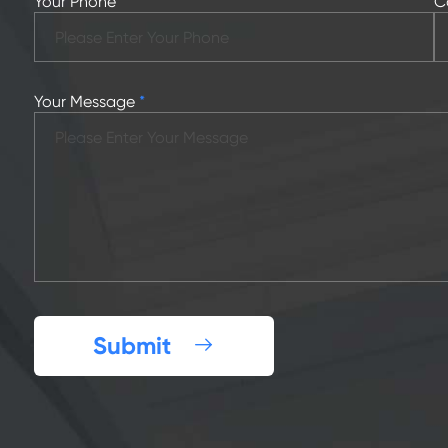
Your Phone
C
Your Message
*
Submit
