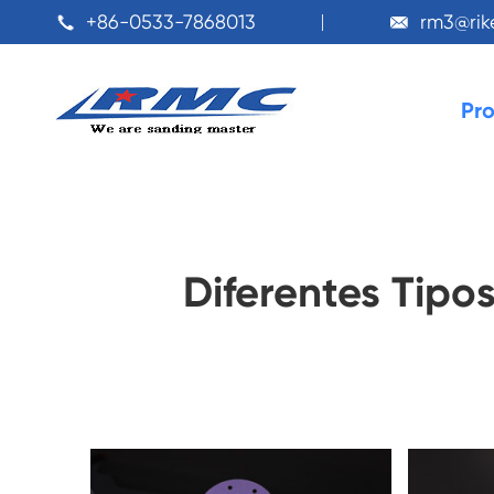
+86-0533-7868013
rm3@ri


Pr
Diferentes Tipo