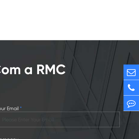
 Com a RMC
our Email
*