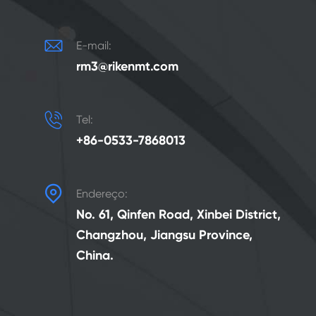

E-mail:
rm3@rikenmt.com

Tel:
+86-0533-7868013

Endereço:
No. 61, Qinfen Road, Xinbei District,
Changzhou, Jiangsu Province,
China.