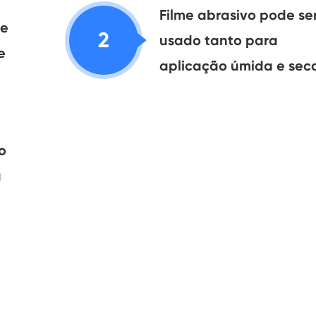
Filme abrasivo pode se
ie
2
usado tanto para
e
aplicação úmida e sec
o
a