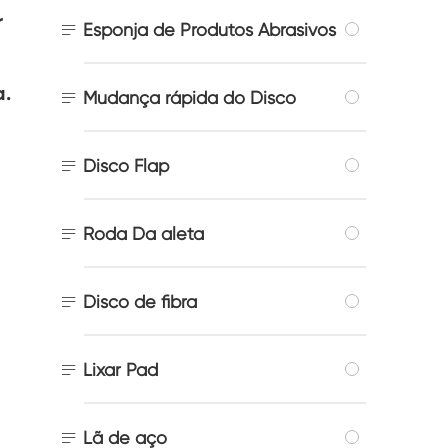
r

Esponja de Produtos Abrasivos
a.

Mudança rápida do Disco

Disco Flap

Roda Da aleta

Disco de fibra

Lixar Pad

Lã de aço