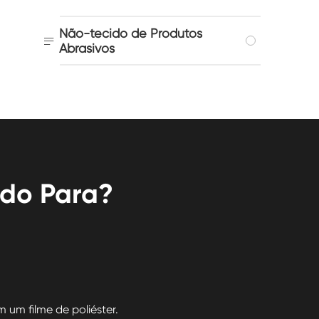
Não-tecido de Produtos

Abrasivos
ado Para?
 um filme de poliéster.
As m