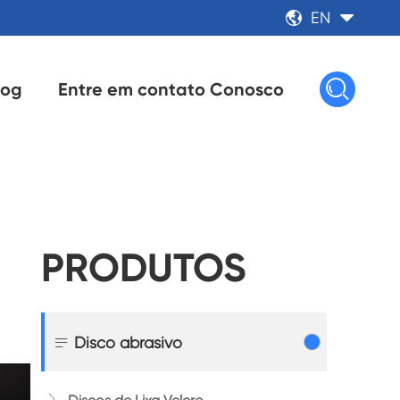
EN



log
Entre em contato Conosco
PRODUTOS

Disco abrasivo
