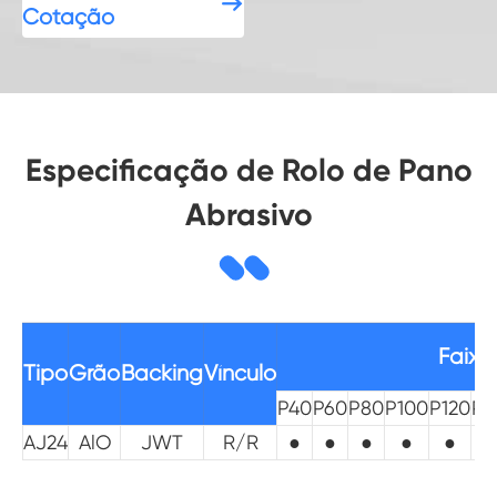

Cotação
Especificação de Rolo de Pano
Abrasivo
Faixa
Tipo
Grão
Backing
Vínculo
P40
P60
P80
P100
P120
P1
AJ24
AlO
JWT
R/R
●
●
●
●
●