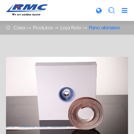

Casa
Produtos
Loja Rolo
Pano abrasivo
