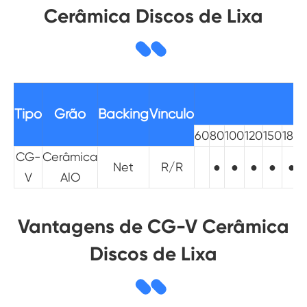
Cerâmica Discos de Lixa
Tipo
Grão
Backing
Vínculo
60
80
100
120
150
180
CG-
Cerâmica
Net
R/R
●
●
●
●
●
V
AlO
Vantagens de CG-V Cerâmica
Discos de Lixa