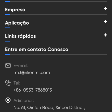
Empresa
Aplicação
Links rápidos
Entre em contato Conosco

E-mail:
rm3@rikenmt.com

Tel:
+86-0533-7868013

Adicionar:
No. 61, Qinfen Road, Xinbei District,