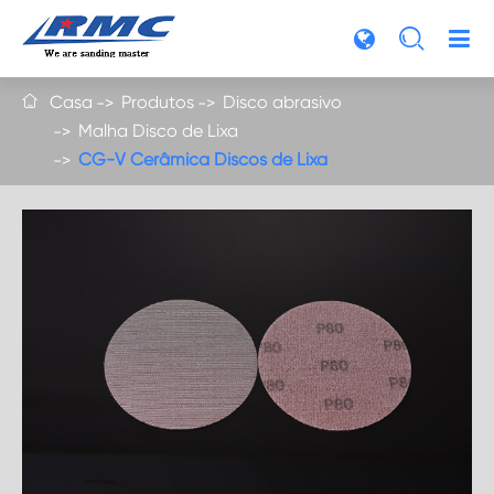

Casa
Produtos
Disco abrasivo

Malha Disco de Lixa
CG-V Cerâmica Discos de Lixa