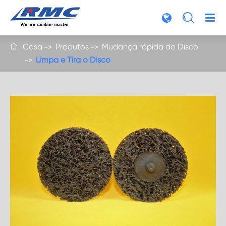

Casa
Produtos
Mudança rápida do Disco

Limpa e Tira o Disco