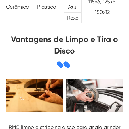
115x6, 125x6,
Cerâmica
Plástico
Azul
150x12
Roxo
Vantagens de Limpo e Tira o
Disco
RMC limpo e stripping disco para angle grinder