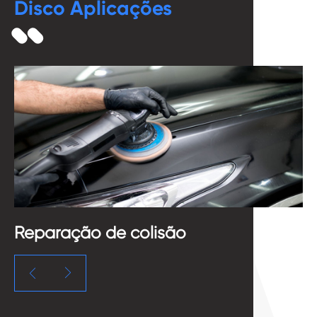
Disco Aplicações
Reparação de colisão
E

